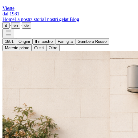
Vieste
dal 1981
Home
La nostra storia
I nostri gelati
Blog
·
·
it
en
de
1981
Origini
Il maestro
Famiglia
Gambero Rosso
Materie prime
Gusti
Oltre